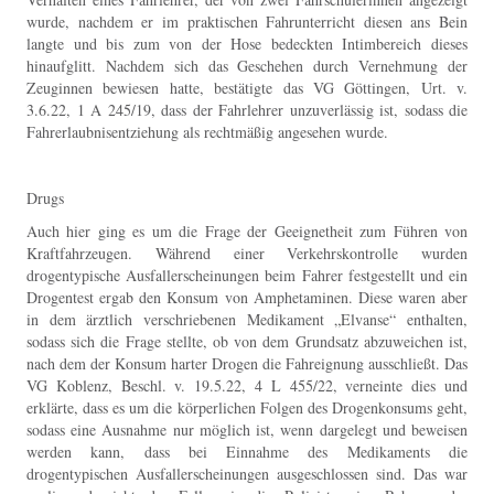
wurde, nachdem er im praktischen Fahrunterricht diesen ans Bein
langte und bis zum von der Hose bedeckten Intimbereich dieses
hinaufglitt. Nachdem sich das Geschehen durch Vernehmung der
Zeuginnen bewiesen hatte, bestätigte das VG Göttingen, Urt. v.
3.6.22, 1 A 245/19, dass der Fahrlehrer unzuverlässig ist, sodass die
Fahrerlaubnisentziehung als rechtmäßig angesehen wurde.
Drugs
Auch hier ging es um die Frage der Geeignetheit zum Führen von
Kraftfahrzeugen. Während einer Verkehrskontrolle wurden
drogentypische Ausfallerscheinungen beim Fahrer festgestellt und ein
Drogentest ergab den Konsum von Amphetaminen. Diese waren aber
in dem ärztlich verschriebenen Medikament „Elvanse“ enthalten,
sodass sich die Frage stellte, ob von dem Grundsatz abzuweichen ist,
nach dem der Konsum harter Drogen die Fahreignung ausschließt. Das
VG Koblenz, Beschl. v. 19.5.22, 4 L 455/22, verneinte dies und
erklärte, dass es um die körperlichen Folgen des Drogenkonsums geht,
sodass eine Ausnahme nur möglich ist, wenn dargelegt und beweisen
werden kann, dass bei Einnahme des Medikaments die
drogentypischen Ausfallerscheinungen ausgeschlossen sind. Das war